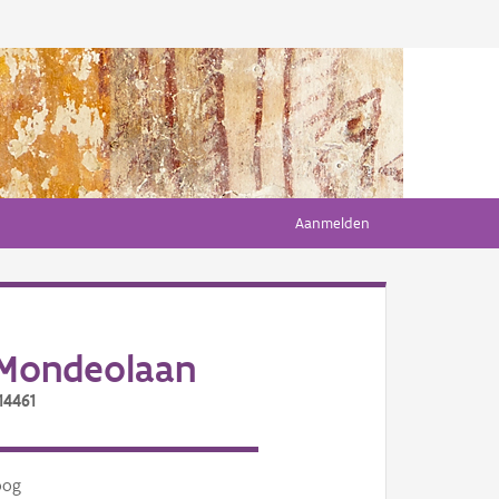
Aanmelden
 Mondeolaan
14461
oog