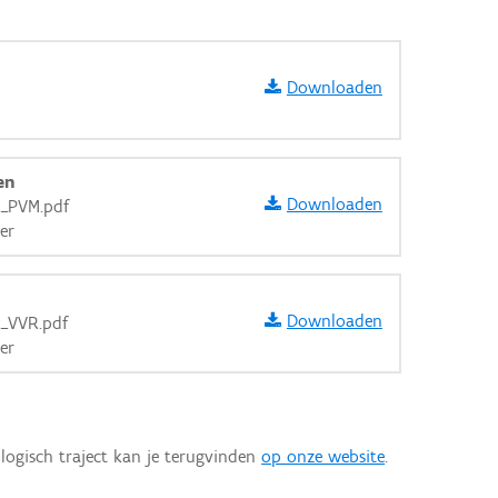
Downloaden
en
Downloaden
k_PVM.pdf
er
Downloaden
k_VVR.pdf
er
aarden
logisch traject kan je terugvinden
op onze website
.