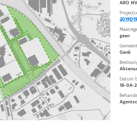
ABO N
Projectc
2019D1
Maatrege
geen
Gemeent
Genk
Beslissin
Aktena
Datum be
18-04-
Behande
Agents