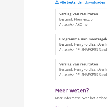
Alle bestanden downloaden
i
Verslag van resultaten
Bestand: Plannen.zip
Auteur(s): ABO nv
+
−
Programma van maatregel
Bestand: HenryFordlaan_Gen
Auteur(s): PELSMAEKERS Sand
Basis Lagen
Verslag van resultaten
Bestand: HenryFordlaan_Gen
OSM-Basiskaart
Auteur(s): PELSMAEKERS Sand
Ortho
GRB-Basiskaart
Meer weten?
GRB-Basiskaart in grijsw
Meer informatie over het archeo