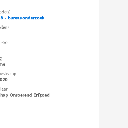
V
ode(s)
98 - bureauonderzoek
l(en)
e(n)
g
me
slissing
2020
laar
chap Onroerend Erfgoed