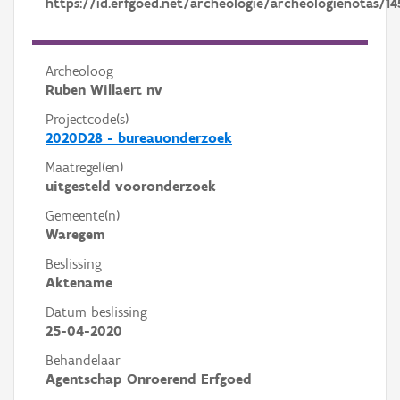
https://id.erfgoed.net/archeologie/archeologienotas/14
Archeoloog
Ruben Willaert nv
Projectcode(s)
2020D28 - bureauonderzoek
Maatregel(en)
uitgesteld vooronderzoek
Gemeente(n)
Waregem
Beslissing
Aktename
Datum beslissing
25-04-2020
Behandelaar
Agentschap Onroerend Erfgoed