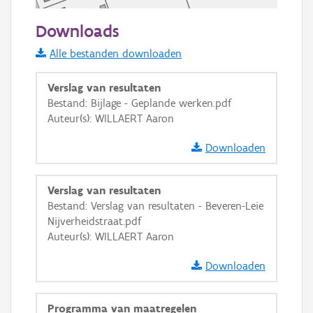
50 m
Downloads
Informatie Vlaanderen
Alle bestanden downloaden
i
Verslag van resultaten
Bestand: Bijlage - Geplande werken.pdf
Auteur(s): WILLAERT Aaron
+
−
Downloaden
Verslag van resultaten
Bestand: Verslag van resultaten - Beveren-Leie
Nijverheidstraat.pdf
Basis Lagen
Auteur(s): WILLAERT Aaron
OSM-Basiskaart
Downloaden
Ortho
GRB-Basiskaart
Programma van maatregelen