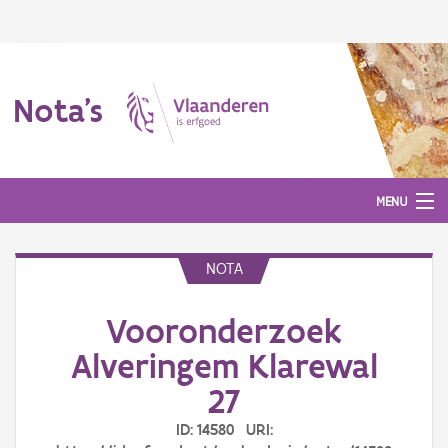
Nota's
MENU
NOTA
Nota's
Vooronderzoek
Aanmelden
Alveringem Klarewal
27
ID: 14580 URI: