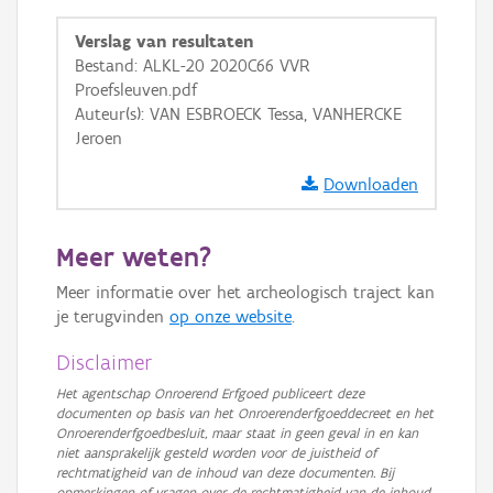
GRB-Basiskaart
Verslag van resultaten
Bestand: ALKL-20 2020C66 VVR
GRB-Basiskaart in grijswaarden
Proefsleuven.pdf
Auteur(s): VAN ESBROECK Tessa, VANHERCKE
Jeroen
Downloaden
Meer weten?
Meer informatie over het archeologisch traject kan
je terugvinden
op onze website
.
Disclaimer
Het agentschap Onroerend Erfgoed publiceert deze
documenten op basis van het Onroerenderfgoeddecreet en het
Onroerenderfgoedbesluit, maar staat in geen geval in en kan
niet aansprakelijk gesteld worden voor de juistheid of
rechtmatigheid van de inhoud van deze documenten. Bij
opmerkingen of vragen over de rechtmatigheid van de inhoud