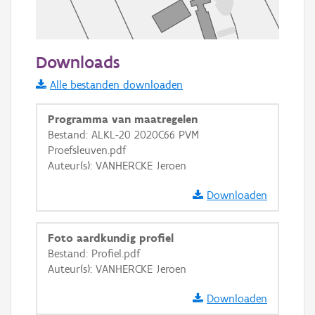
50 m
Downloads
Informatie Vlaanderen
Alle bestanden downloaden
i
Programma van maatregelen
Bestand: ALKL-20 2020C66 PVM
Proefsleuven.pdf
+
−
Auteur(s): VANHERCKE Jeroen
Downloaden
Foto aardkundig profiel
Bestand: Profiel.pdf
Basis Lagen
Auteur(s): VANHERCKE Jeroen
OSM-Basiskaart
Downloaden
Ortho