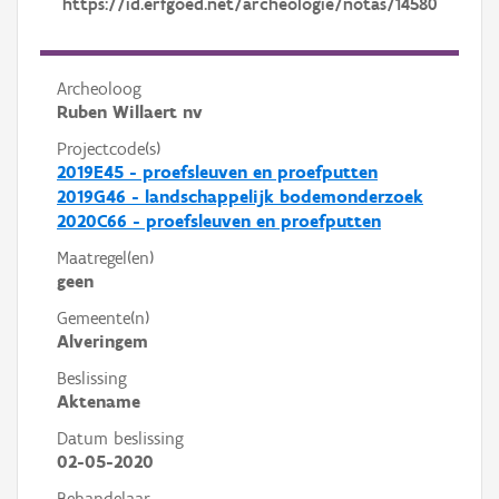
https://id.erfgoed.net/archeologie/notas/14580
Archeoloog
Ruben Willaert nv
Projectcode(s)
2019E45 - proefsleuven en proefputten
2019G46 - landschappelijk bodemonderzoek
2020C66 - proefsleuven en proefputten
Maatregel(en)
geen
Gemeente(n)
Alveringem
Beslissing
Aktename
Datum beslissing
02-05-2020
Behandelaar