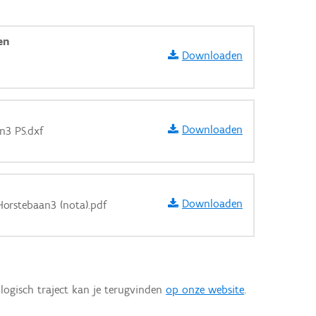
en
Downloaden
h
Downloaden
n3 PS.dxf
h
Downloaden
orstebaan3 (nota).pdf
h
aarden
logisch traject kan je terugvinden
op onze website
.