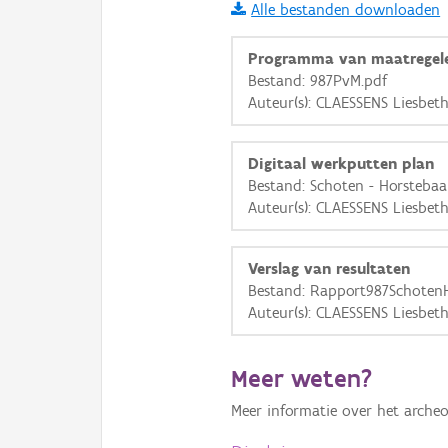
Alle bestanden downloaden
i
Programma van maatregel
Bestand: 987PvM.pdf
Auteur(s): CLAESSENS Liesbet
+
−
Digitaal werkputten plan
Bestand: Schoten - Horstebaa
Auteur(s): CLAESSENS Liesbet
Basis Lagen
Verslag van resultaten
Bestand: Rapport987SchotenH
OSM-Basiskaart
Auteur(s): CLAESSENS Liesbet
Ortho
GRB-Basiskaart
Meer weten?
GRB-Basiskaart in grijsw
Meer informatie over het archeo