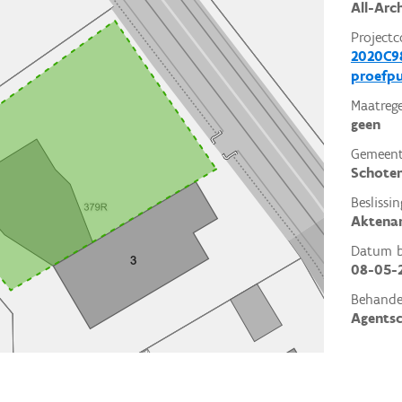
All-Arc
Projectc
2020C98
proefp
Maatrege
geen
Gemeent
Schote
Beslissin
Aktena
Datum be
08-05-
Behande
Agents