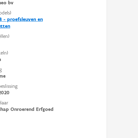
heo bv
ode(s)
 - proefsleuven en
utten
l(en)
e(n)
n
g
me
slissing
2020
laar
chap Onroerend Erfgoed