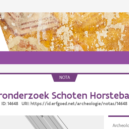
NOTA
ronderzoek Schoten Horsteba
ID: 14648 URI: https://id.erfgoed.net/archeologie/notas/14648
Archeol