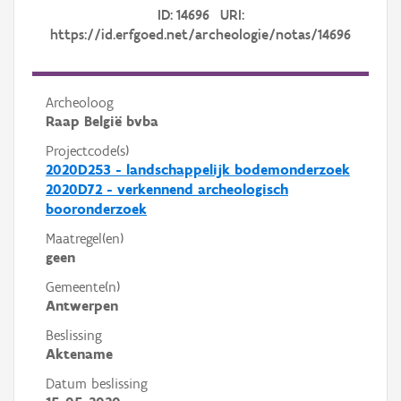
ID: 14696 URI:
https://id.erfgoed.net/archeologie/notas/14696
Archeoloog
Raap België bvba
Projectcode(s)
2020D253 - landschappelijk bodemonderzoek
2020D72 - verkennend archeologisch
booronderzoek
Maatregel(en)
geen
Gemeente(n)
Antwerpen
Beslissing
Aktename
Datum beslissing