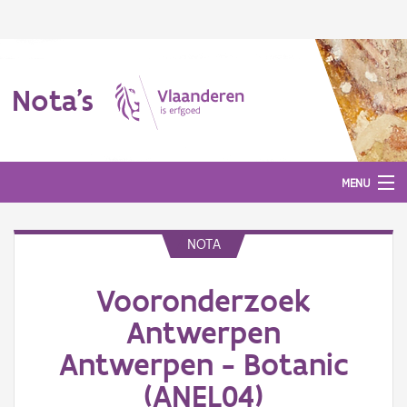
Nota's
MENU
NOTA
Nota's
Vooronderzoek
Aanmelden
Antwerpen
Antwerpen - Botanic
(ANEL04)