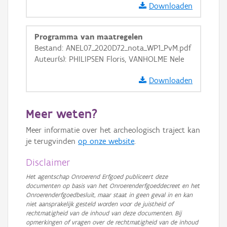
Downloaden
Ortho
GRB-Basiskaart
Programma van maatregelen
Bestand: ANEL07_2020D72_nota_WP1_PvM.pdf
GRB-Basiskaart in grijswaarden
Auteur(s): PHILIPSEN Floris, VANHOLME Nele
Downloaden
Meer weten?
Meer informatie over het archeologisch traject kan
je terugvinden
op onze website
.
Disclaimer
Het agentschap Onroerend Erfgoed publiceert deze
documenten op basis van het Onroerenderfgoeddecreet en het
Onroerenderfgoedbesluit, maar staat in geen geval in en kan
niet aansprakelijk gesteld worden voor de juistheid of
rechtmatigheid van de inhoud van deze documenten. Bij
opmerkingen of vragen over de rechtmatigheid van de inhoud