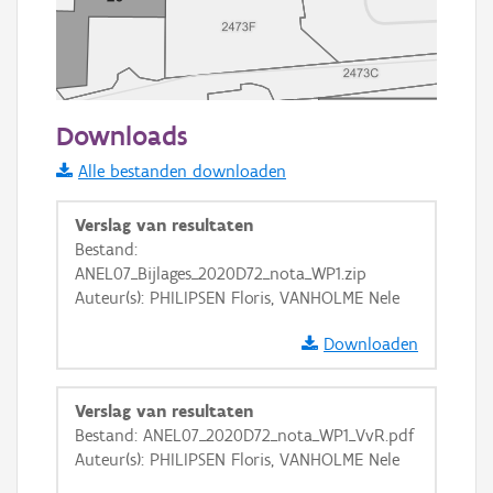
20 m
Downloads
Informatie Vlaanderen
Alle bestanden downloaden
i
Verslag van resultaten
Bestand:
ANEL07_Bijlages_2020D72_nota_WP1.zip
+
−
Auteur(s): PHILIPSEN Floris, VANHOLME Nele
Downloaden
Verslag van resultaten
Bestand: ANEL07_2020D72_nota_WP1_VvR.pdf
Basis Lagen
Auteur(s): PHILIPSEN Floris, VANHOLME Nele
OSM-Basiskaart