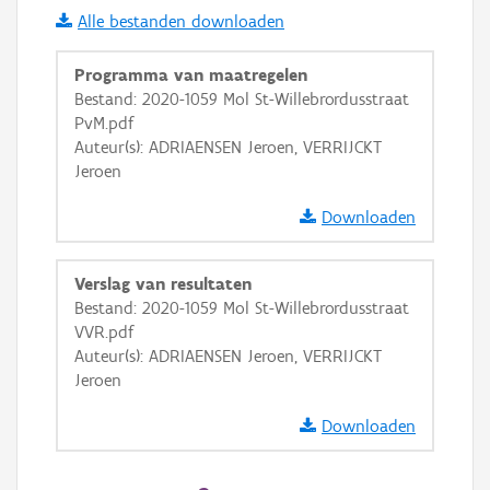
Alle bestanden downloaden
i
Programma van maatregelen
Bestand: 2020-1059 Mol St-Willebrordusstraat
PvM.pdf
+
−
Auteur(s): ADRIAENSEN Jeroen, VERRIJCKT
Jeroen
Downloaden
Verslag van resultaten
Basis Lagen
Bestand: 2020-1059 Mol St-Willebrordusstraat
VVR.pdf
OSM-Basiskaart
Auteur(s): ADRIAENSEN Jeroen, VERRIJCKT
Ortho
Jeroen
GRB-Basiskaart
Downloaden
GRB-Basiskaart in grijswaarden