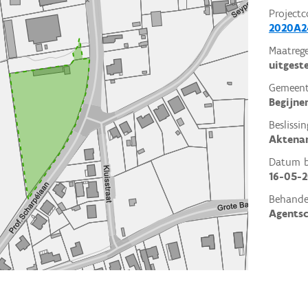
Projectc
2020A2
Maatrege
uitgest
Gemeent
Begijne
Beslissin
Aktena
Datum be
16-05-
Behande
Agents