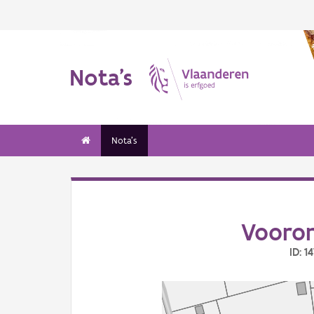
Nota's
Nota's
Vooron
ID: 