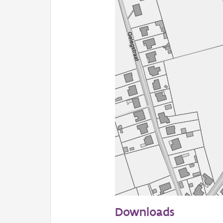
50 m
Downloads
Informatie Vlaanderen