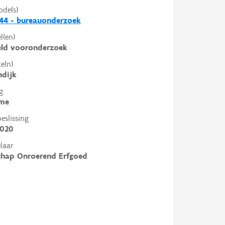
ode(s)
44 - bureauonderzoek
l(en)
eld vooronderzoek
e(n)
ndijk
g
me
slissing
2020
laar
chap Onroerend Erfgoed