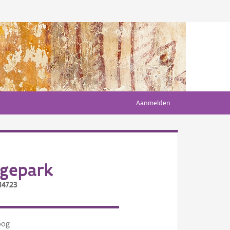
Aanmelden
agepark
14723
oog