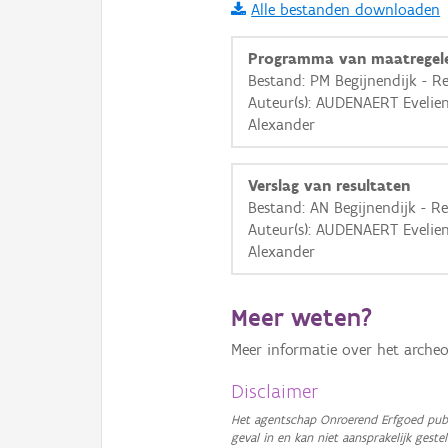
Alle bestanden downloaden
i
Programma van maatregel
Bestand: PM Begijnendijk - R
Auteur(s): AUDENAERT Evelie
+
−
Alexander
Verslag van resultaten
Bestand: AN Begijnendijk - R
Auteur(s): AUDENAERT Evelie
Alexander
Basis Lagen
OSM-Basiskaart
Meer weten?
Ortho
Meer informatie over het archeo
GRB-Basiskaart
Disclaimer
GRB-Basiskaart in grijsw
Het agentschap Onroerend Erfgoed publ
geval in en kan niet aansprakelijk ges