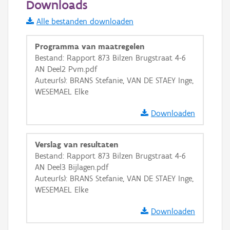
Downloads
Informatie Vlaanderen
Alle bestanden downloaden
i
Programma van maatregelen
Bestand: Rapport 873 Bilzen Brugstraat 4-6
AN Deel2 Pvm.pdf
+
−
Auteur(s): BRANS Stefanie, VAN DE STAEY Inge,
WESEMAEL Elke
Downloaden
Verslag van resultaten
Basis Lagen
Bestand: Rapport 873 Bilzen Brugstraat 4-6
AN Deel3 Bijlagen.pdf
OSM-Basiskaart
Auteur(s): BRANS Stefanie, VAN DE STAEY Inge,
Ortho
WESEMAEL Elke
GRB-Basiskaart
Downloaden
GRB-Basiskaart in grijswaarden