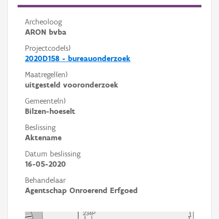
Archeoloog
ARON bvba
Projectcode(s)
2020D158 - bureauonderzoek
Maatregel(en)
uitgesteld vooronderzoek
Gemeente(n)
Bilzen-hoeselt
Beslissing
Aktename
Datum beslissing
16-05-2020
Behandelaar
Agentschap Onroerend Erfgoed