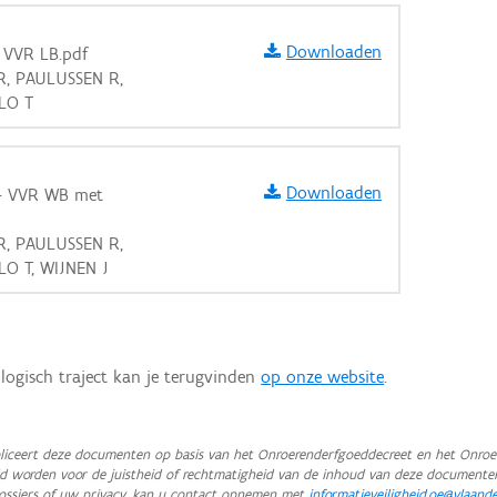
Downloaden
 VVR LB.pdf
 R, PAULUSSEN R,
LO T
Downloaden
 - VVR WB met
 R, PAULUSSEN R,
LO T, WIJNEN J
logisch traject kan je terugvinden
op onze website
.
iceert deze documenten op basis van het Onroerenderfgoeddecreet en het Onroer
teld worden voor de juistheid of rechtmatigheid van de inhoud van deze documente
ossiers of uw privacy, kan u contact opnemen met
informatieveiligheid.oe@vlaand