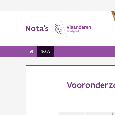
Nota's
Nota's
Vooronderzo