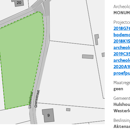
Archeol
MONUM
Projectc
2018G76
bodemo
2018K15
archeol
2019C35
archeol
2020A10
proefp
Maatrege
geen
Gemeent
Hulshou
Westerl
Beslissin
Aktena