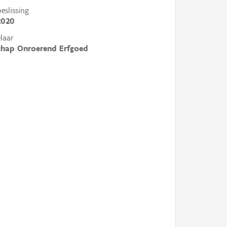
slissing
2020
laar
chap Onroerend Erfgoed