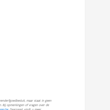
enderfgoedbesluit, maar staat in geen
n. Bij opmerkingen of vragen over de
eren.be
. Daarnaast vindt u meer