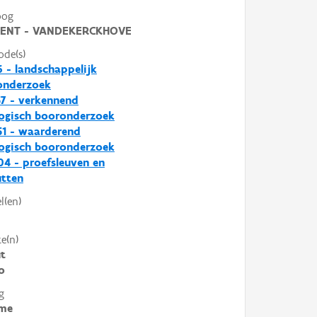
oog
ENT - VANDEKERCKHOVE
ode(s)
 - landschappelijk
nderzoek
7 - verkennend
ogisch booronderzoek
1 - waarderend
ogisch booronderzoek
4 - proefsleuven en
utten
l(en)
e(n)
t
o
g
me