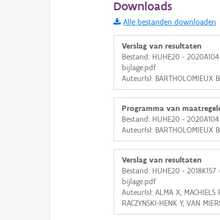
Downloads
Informatie Vlaanderen
Alle bestanden downloaden
i
Verslag van resultaten
Bestand: HUHE20 - 2020A104
bijlage.pdf
+
−
Auteur(s): BARTHOLOMIEUX 
Programma van maatregel
Bestand: HUHE20 - 2020A104
Auteur(s): BARTHOLOMIEUX 
Basis Lagen
Verslag van resultaten
OSM-Basiskaart
Bestand: HUHE20 - 2018K157
Ortho
bijlage.pdf
Auteur(s): ALMA X, MACHIELS
GRB-Basiskaart
RACZYNSKI-HENK Y, VAN MIER
GRB-Basiskaart in grijsw