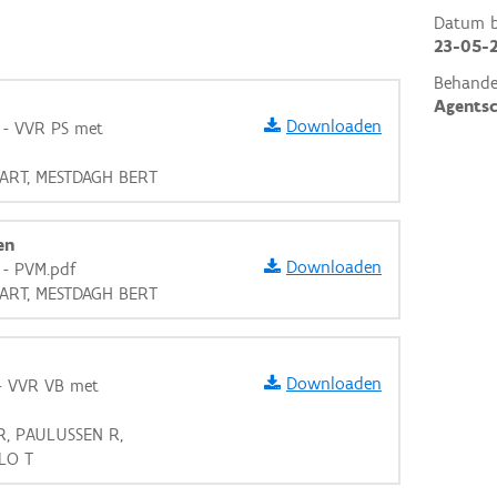
Datum be
23-05-
Behande
Agents
Downloaden
 - VVR PS met
BART, MESTDAGH BERT
en
Downloaden
 - PVM.pdf
BART, MESTDAGH BERT
Downloaden
 - VVR VB met
 R, PAULUSSEN R,
LO T
aarden