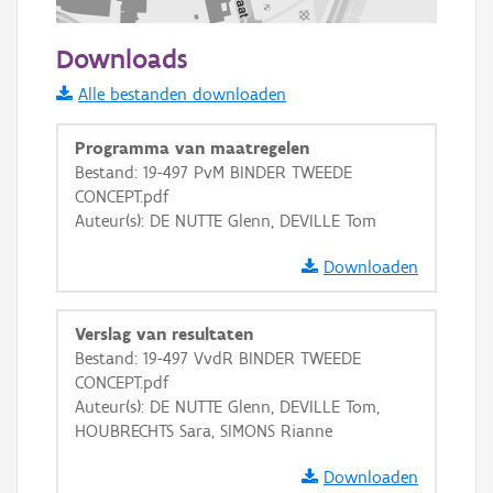
100 m
Downloads
Informatie Vlaanderen
Alle bestanden downloaden
i
Programma van maatregelen
Bestand: 19-497 PvM BINDER TWEEDE
CONCEPT.pdf
+
−
Auteur(s): DE NUTTE Glenn, DEVILLE Tom
Downloaden
Verslag van resultaten
Bestand: 19-497 VvdR BINDER TWEEDE
Basis Lagen
CONCEPT.pdf
Auteur(s): DE NUTTE Glenn, DEVILLE Tom,
OSM-Basiskaart
HOUBRECHTS Sara, SIMONS Rianne
Ortho
Downloaden
GRB-Basiskaart