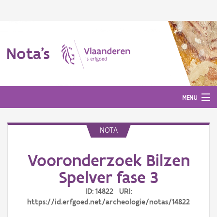
Nota's
MENU
NOTA
Nota's
Vooronderzoek Bilzen
Aanmelden
Spelver fase 3
ID: 14822 URI:
https://id.erfgoed.net/archeologie/notas/14822