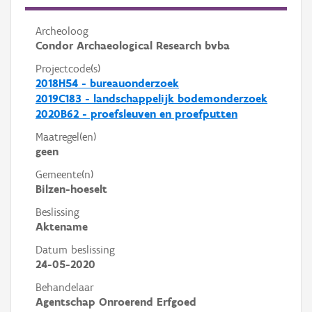
Archeoloog
Condor Archaeological Research bvba
Projectcode(s)
2018H54 - bureauonderzoek
2019C183 - landschappelijk bodemonderzoek
2020B62 - proefsleuven en proefputten
Maatregel(en)
geen
Gemeente(n)
Bilzen-hoeselt
Beslissing
Aktename
Datum beslissing
24-05-2020
Behandelaar
Agentschap Onroerend Erfgoed