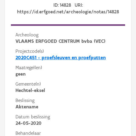
ID: 14828 URI:
https://id.erfgoed.net/archeologie/notas/14828
Archeoloog
VLAAMS ERFGOED CENTRUM bvba (VEC)
Projectcode(s)
2020C451 - proefsleuven en proefputten
Maatregel(en)
geen
Gemeente(n)
Hechtel-eksel
Beslissing
Aktename
Datum beslissing
24-05-2020
Behandelaar