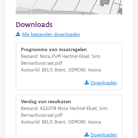
50 m
Downloads
Informatie Vlaanderen
Alle bestanden downloaden
i
Programma van maatregelen
Bestand: Nota_PvM Hechtel-Eksel, Sint-
Bernardusstraat.pdf
+
−
Auteur(s): BELIS Brent, SIEMONS Jessica
Downloaden
Verslag van resultaten
Bestand: 4220178 Nota Hechtel-Eksel, Sint-
Basis Lagen
Bernardusstraat.pdf
Auteur(s): BELIS Brent, SIEMONS Jessica
OSM-Basiskaart
Ortho
Downloaden