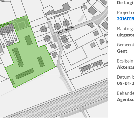
De Logi
Projectc
2016I11
Maatrege
uitgest
Gemeent
Gent
Beslissin
Aktena
Datum be
09-01-2
Behande
Agents