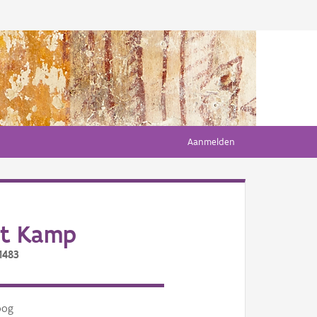
Aanmelden
et Kamp
1483
oog