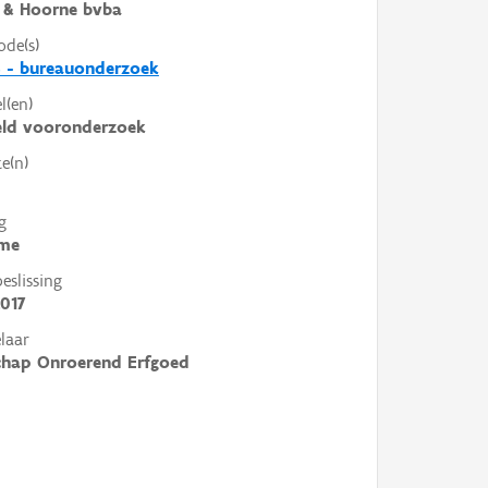
 & Hoorne bvba
ode(s)
3 - bureauonderzoek
l(en)
eld vooronderzoek
e(n)
g
me
slissing
017
laar
chap Onroerend Erfgoed