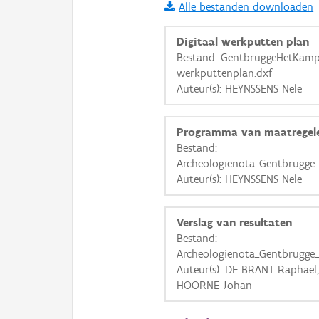
Alle bestanden downloaden
i
Digitaal werkputten plan
Bestand: GentbruggeHetKamp_
werkputtenplan.dxf
+
−
Auteur(s): HEYNSSENS Nele
Programma van maatregel
Bestand:
Archeologienota_Gentbrugg
Auteur(s): HEYNSSENS Nele
Basis Lagen
OSM-Basiskaart
Verslag van resultaten
Ortho
Bestand:
Archeologienota_Gentbrugge
GRB-Basiskaart
Auteur(s): DE BRANT Raphael
GRB-Basiskaart in grijsw
HOORNE Johan