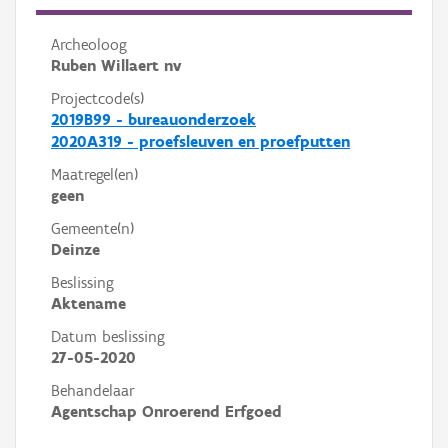
Archeoloog
Ruben Willaert nv
Projectcode(s)
2019B99 - bureauonderzoek
2020A319 - proefsleuven en proefputten
Maatregel(en)
geen
Gemeente(n)
Deinze
Beslissing
Aktename
Datum beslissing
27-05-2020
Behandelaar
Agentschap Onroerend Erfgoed