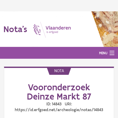
Nota's
MENU
NOTA
Nota's
Vooronderzoek
Aanmelden
Deinze Markt 87
ID: 14843 URI:
https://id.erfgoed.net/archeologie/notas/14843