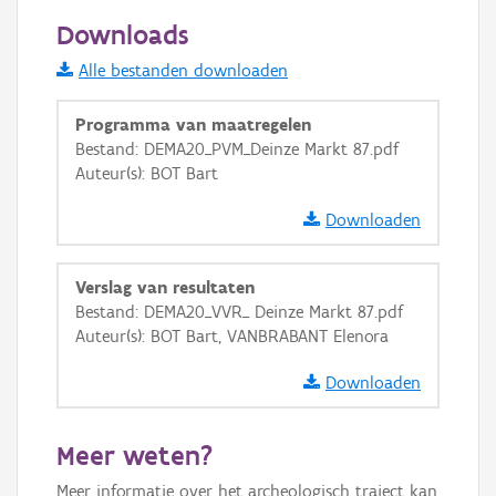
50 m
Downloads
Informatie Vlaanderen
Alle bestanden downloaden
i
Programma van maatregelen
Bestand: DEMA20_PVM_Deinze Markt 87.pdf
Auteur(s): BOT Bart
+
−
Downloaden
Verslag van resultaten
Bestand: DEMA20_VVR_ Deinze Markt 87.pdf
Auteur(s): BOT Bart, VANBRABANT Elenora
Basis Lagen
Downloaden
OSM-Basiskaart
Ortho
Meer weten?
GRB-Basiskaart
Meer informatie over het archeologisch traject kan