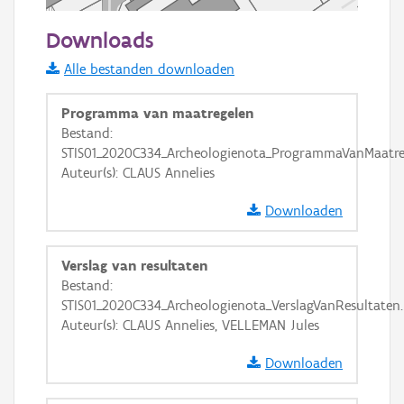
50 m
Downloads
Informatie Vlaanderen
Alle bestanden downloaden
i
Programma van maatregelen
Bestand:
STIS01_2020C334_Archeologienota_ProgrammaVanMaatre
+
−
Auteur(s): CLAUS Annelies
Downloaden
Verslag van resultaten
Bestand:
Basis Lagen
STIS01_2020C334_Archeologienota_VerslagVanResultaten
Auteur(s): CLAUS Annelies, VELLEMAN Jules
OSM-Basiskaart
Ortho
Downloaden
GRB-Basiskaart