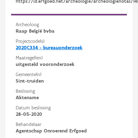
https://id.erfgoed.net/archeologie/archeologienotas/14
Archeoloog
Raap België bvba
Projectcode(s)
2020C334 - bureauonderzoek
Maatregel(en)
uitgesteld vooronderzoek
Gemeente(n)
Sint-truiden
Beslissing
Aktename
Datum beslissing
28-05-2020
Behandelaar
Agentschap Onroerend Erfgoed