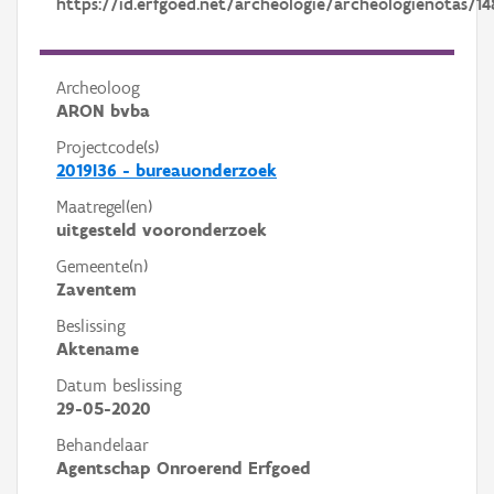
https://id.erfgoed.net/archeologie/archeologienotas/14
Archeoloog
ARON bvba
Projectcode(s)
2019I36 - bureauonderzoek
Maatregel(en)
uitgesteld vooronderzoek
Gemeente(n)
Zaventem
Beslissing
Aktename
Datum beslissing
29-05-2020
Behandelaar
Agentschap Onroerend Erfgoed