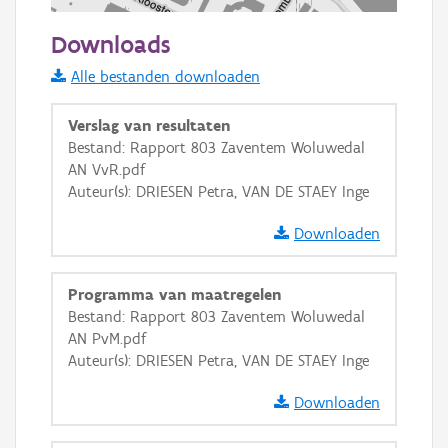
100 m
Downloads
Informatie Vlaanderen
Alle bestanden downloaden
i
Verslag van resultaten
Bestand: Rapport 803 Zaventem Woluwedal
AN VvR.pdf
+
−
Auteur(s): DRIESEN Petra, VAN DE STAEY Inge
Downloaden
Programma van maatregelen
Bestand: Rapport 803 Zaventem Woluwedal
Basis Lagen
AN PvM.pdf
Auteur(s): DRIESEN Petra, VAN DE STAEY Inge
OSM-Basiskaart
Ortho
Downloaden
GRB-Basiskaart