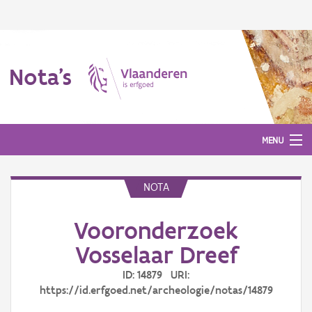
Nota's
MENU
NOTA
Nota's
Vooronderzoek
Aanmelden
Vosselaar Dreef
ID: 14879 URI:
https://id.erfgoed.net/archeologie/notas/14879