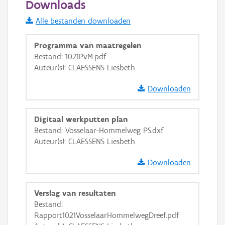
Downloads
Informatie Vlaanderen
Alle bestanden downloaden
i
Programma van maatregelen
Bestand: 1021PvM.pdf
Auteur(s): CLAESSENS Liesbeth
+
−
Downloaden
Digitaal werkputten plan
Bestand: Vosselaar-Hommelweg PS.dxf
Auteur(s): CLAESSENS Liesbeth
Basis Lagen
Downloaden
OSM-Basiskaart
Ortho
Verslag van resultaten
GRB-Basiskaart
Bestand:
Rapport1021VosselaarHommelwegDreef.pdf
GRB-Basiskaart in grijswaarden