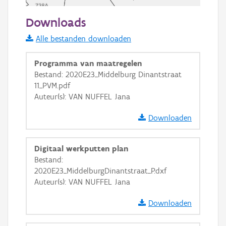
20 m
Downloads
Informatie Vlaanderen
Alle bestanden downloaden
i
Programma van maatregelen
Bestand: 2020E23_Middelburg Dinantstraat
11_PVM.pdf
+
−
Auteur(s): VAN NUFFEL Jana
Downloaden
Digitaal werkputten plan
Bestand:
Basis Lagen
2020E23_MiddelburgDinantstraat_P.dxf
Auteur(s): VAN NUFFEL Jana
OSM-Basiskaart
Ortho
Downloaden
GRB-Basiskaart