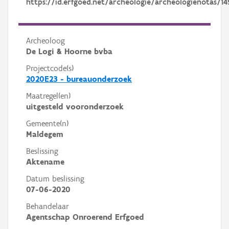
https://id.erfgoed.net/archeologie/archeologienotas/14
Archeoloog
De Logi & Hoorne bvba
Projectcode(s)
2020E23 - bureauonderzoek
Maatregel(en)
uitgesteld vooronderzoek
Gemeente(n)
Maldegem
Beslissing
Aktename
Datum beslissing
07-06-2020
Behandelaar
Agentschap Onroerend Erfgoed