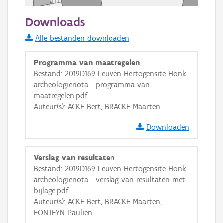
20 m
Downloads
Informatie Vlaanderen
Alle bestanden downloaden
i
Programma van maatregelen
Bestand: 2019D169 Leuven Hertogensite Honk
archeologienota - programma van
+
−
maatregelen.pdf
Auteur(s): ACKE Bert, BRACKE Maarten
Downloaden
Verslag van resultaten
Basis Lagen
Bestand: 2019D169 Leuven Hertogensite Honk
archeologienota - verslag van resultaten met
OSM-Basiskaart
bijlage.pdf
Ortho
Auteur(s): ACKE Bert, BRACKE Maarten,
FONTEYN Paulien
GRB-Basiskaart