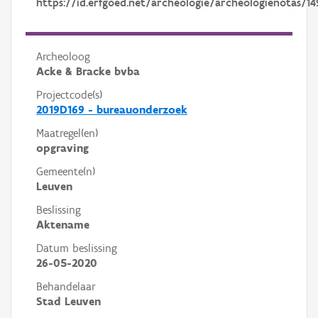
https://id.erfgoed.net/archeologie/archeologienotas/14
Archeoloog
Acke & Bracke bvba
Projectcode(s)
2019D169 - bureauonderzoek
Maatregel(en)
opgraving
Gemeente(n)
Leuven
Beslissing
Aktename
Datum beslissing
26-05-2020
Behandelaar
Stad Leuven