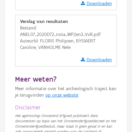
Downloaden
Ortho
GRB-Basiskaart
Verslag van resultaten
Bestand:
GRB-Basiskaart in grijswaarden
ANEL07_2020D72_nota_WP2en3_VvR.pdf
Auteur(s): FLORIS Philipsen, RYSSAERT
Caroline, VANHOLME Nele
Downloaden
Meer weten?
Meer informatie over het archeologisch traject kan
je terugvinden
op onze website
.
Disclaimer
Het agentschap Onroerend Erfgoed publiceert deze
documenten op basis van het Onroerenderfgoeddecreet en het
Onroerenderfgoedbesluit, maar staat in geen geval in en kan
niet aansprakelijk gesteld worden voor de juistheid of