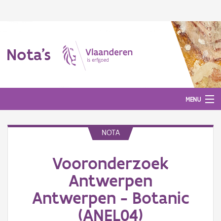
Nota's
MENU
NOTA
Nota's
Vooronderzoek
Aanmelden
Antwerpen
Antwerpen - Botanic
(ANEL04)