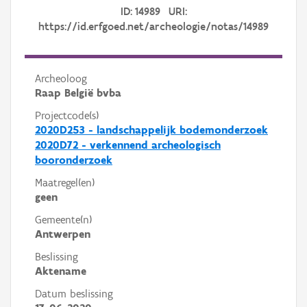
ID: 14989 URI:
https://id.erfgoed.net/archeologie/notas/14989
Archeoloog
Raap België bvba
Projectcode(s)
2020D253 - landschappelijk bodemonderzoek
2020D72 - verkennend archeologisch
booronderzoek
Maatregel(en)
geen
Gemeente(n)
Antwerpen
Beslissing
Aktename
Datum beslissing