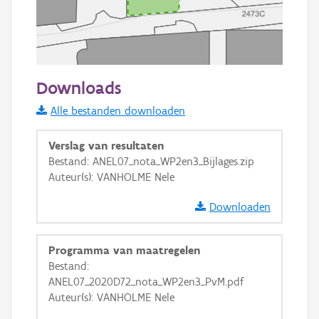
20 m
Downloads
Informatie Vlaanderen
Alle bestanden downloaden
i
Verslag van resultaten
Bestand: ANEL07_nota_WP2en3_Bijlages.zip
Auteur(s): VANHOLME Nele
+
−
Downloaden
Programma van maatregelen
Bestand:
ANEL07_2020D72_nota_WP2en3_PvM.pdf
Basis Lagen
Auteur(s): VANHOLME Nele
OSM-Basiskaart