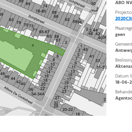
ABO N
Projectc
2020C3
Maatrege
geen
Gemeent
Antwer
Beslissin
Aktena
Datum be
18-06-
Behande
Agents