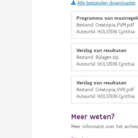
Alle bestanden downloaden
i
Programma van maatregel
Bestand: Creatopia_PVM.pdf
Auteur(s): HOLSTEIN Cynthia
+
−
Verslag van resultaten
Bestand: Bijlagen.zip
Auteur(s): HOLSTEIN Cynthia
Basis Lagen
Verslag van resultaten
Bestand: Creatopia_VVR.pdf
OSM-Basiskaart
Auteur(s): HOLSTEIN Cynthia
Ortho
GRB-Basiskaart
Meer weten?
GRB-Basiskaart in grijsw
Meer informatie over het archeo