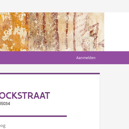
Aanmelden
COCKSTRAAT
15034
oog