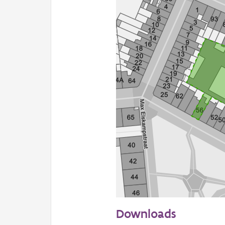
50 m
Downloads
Informatie Vlaanderen