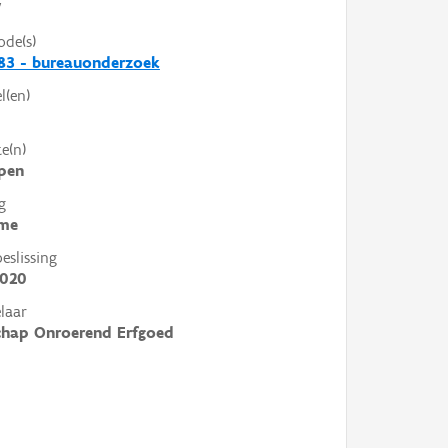
V
ode(s)
83 - bureauonderzoek
l(en)
e(n)
pen
g
me
slissing
2020
laar
chap Onroerend Erfgoed