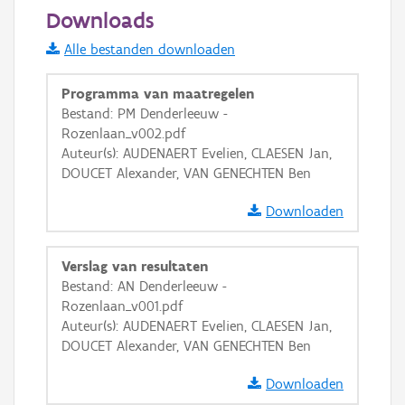
50 m
Downloads
Informatie Vlaanderen
Alle bestanden downloaden
i
Programma van maatregelen
Bestand: PM Denderleeuw -
Rozenlaan_v002.pdf
+
−
Auteur(s): AUDENAERT Evelien, CLAESEN Jan,
DOUCET Alexander, VAN GENECHTEN Ben
Downloaden
Verslag van resultaten
Basis Lagen
Bestand: AN Denderleeuw -
Rozenlaan_v001.pdf
OSM-Basiskaart
Auteur(s): AUDENAERT Evelien, CLAESEN Jan,
Ortho
DOUCET Alexander, VAN GENECHTEN Ben
GRB-Basiskaart
Downloaden
GRB-Basiskaart in grijswaarden