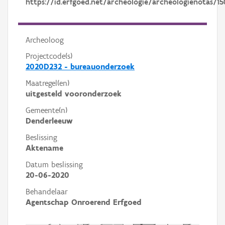
https://id.erfgoed.net/archeologie/archeologienotas/15
Archeoloog
Projectcode(s)
2020D232 - bureauonderzoek
Maatregel(en)
uitgesteld vooronderzoek
Gemeente(n)
Denderleeuw
Beslissing
Aktename
Datum beslissing
20-06-2020
Behandelaar
Agentschap Onroerend Erfgoed