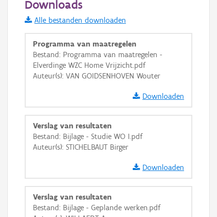
Downloads
Informatie Vlaanderen
Alle bestanden downloaden
i
Programma van maatregelen
Bestand: Programma van maatregelen -
Elverdinge WZC Home Vrijzicht.pdf
+
−
Auteur(s): VAN GOIDSENHOVEN Wouter
Downloaden
Verslag van resultaten
Bestand: Bijlage - Studie WO I.pdf
Basis Lagen
Auteur(s): STICHELBAUT Birger
OSM-Basiskaart
Downloaden
Ortho
GRB-Basiskaart
Verslag van resultaten
Bestand: Bijlage - Geplande werken.pdf
GRB-Basiskaart in grijswaarden