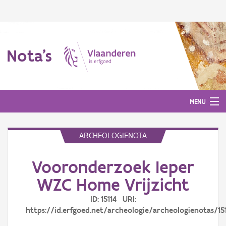
Nota's
MENU
ARCHEOLOGIENOTA
Nota's
Vooronderzoek Ieper
Aanmelden
WZC Home Vrijzicht
ID: 15114 URI:
https://id.erfgoed.net/archeologie/archeologienotas/15