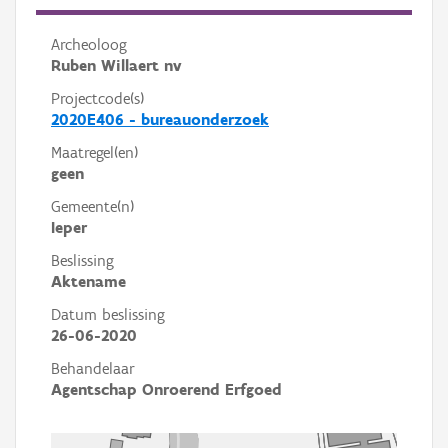
Archeoloog
Ruben Willaert nv
Projectcode(s)
2020E406 - bureauonderzoek
Maatregel(en)
geen
Gemeente(n)
Ieper
Beslissing
Aktename
Datum beslissing
26-06-2020
Behandelaar
Agentschap Onroerend Erfgoed