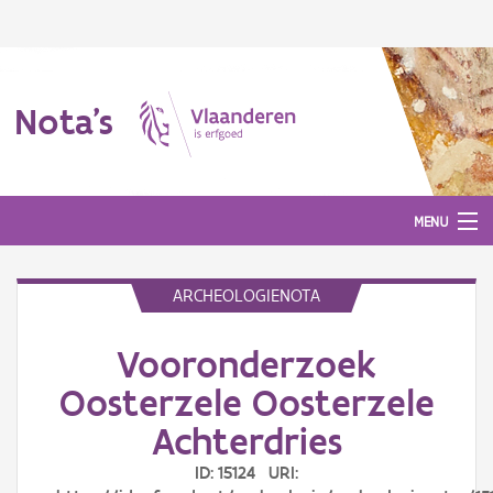
Nota's
MENU
ARCHEOLOGIENOTA
Nota's
Vooronderzoek
Aanmelden
Oosterzele Oosterzele
Achterdries
ID: 15124 URI: