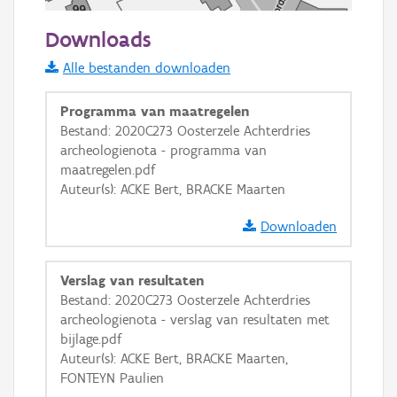
50 m
Downloads
Informatie Vlaanderen
Alle bestanden downloaden
i
Programma van maatregelen
Bestand: 2020C273 Oosterzele Achterdries
archeologienota - programma van
+
−
maatregelen.pdf
Auteur(s): ACKE Bert, BRACKE Maarten
Downloaden
Verslag van resultaten
Basis Lagen
Bestand: 2020C273 Oosterzele Achterdries
archeologienota - verslag van resultaten met
OSM-Basiskaart
bijlage.pdf
Ortho
Auteur(s): ACKE Bert, BRACKE Maarten,
FONTEYN Paulien
GRB-Basiskaart