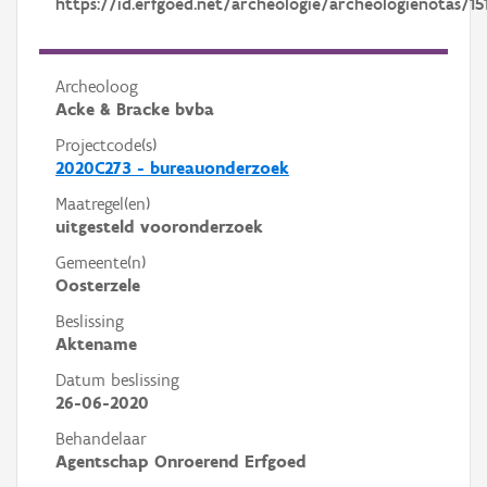
https://id.erfgoed.net/archeologie/archeologienotas/15
Archeoloog
Acke & Bracke bvba
Projectcode(s)
2020C273 - bureauonderzoek
Maatregel(en)
uitgesteld vooronderzoek
Gemeente(n)
Oosterzele
Beslissing
Aktename
Datum beslissing
26-06-2020
Behandelaar
Agentschap Onroerend Erfgoed