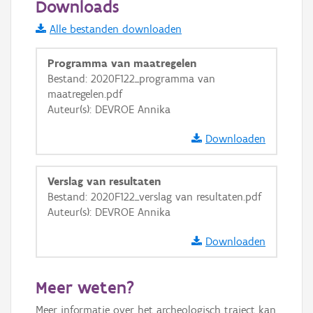
Downloads
Informatie Vlaanderen
Alle bestanden downloaden
i
Programma van maatregelen
Bestand: 2020F122_programma van
maatregelen.pdf
+
−
Auteur(s): DEVROE Annika
Downloaden
Verslag van resultaten
Bestand: 2020F122_verslag van resultaten.pdf
Basis Lagen
Auteur(s): DEVROE Annika
OSM-Basiskaart
Downloaden
Ortho
GRB-Basiskaart
Meer weten?
GRB-Basiskaart in grijswaarden
Meer informatie over het archeologisch traject kan