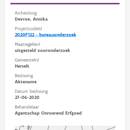
Archeoloog
Devroe, Annika
Projectcode(s)
2020F122 - bureauonderzoek
Maatregel(en)
uitgesteld vooronderzoek
Gemeente(n)
Herselt
Beslissing
Aktename
Datum beslissing
27-06-2020
Behandelaar
Agentschap Onroerend Erfgoed