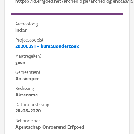
https://id.erfgoed.net/archeologie/archeologienotas/15
Archeoloog
Indar
Projectcode(s)
2020E291 - bureauonderzoek
Maatregel(en)
geen
Gemeente(n)
Antwerpen
Beslissing
Aktename
Datum beslissing
28-06-2020
Behandelaar
Agentschap Onroerend Erfgoed