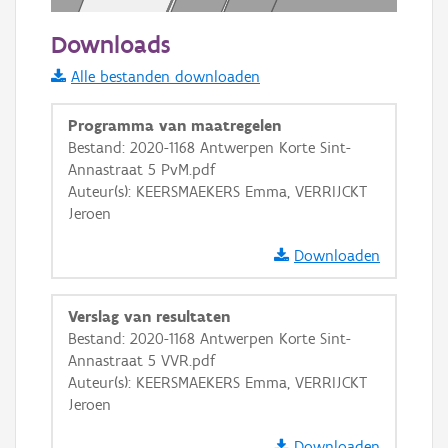
20 m
Downloads
Informatie Vlaanderen
Alle bestanden downloaden
i
Programma van maatregelen
Bestand: 2020-1168 Antwerpen Korte Sint-
Annastraat 5 PvM.pdf
+
−
Auteur(s): KEERSMAEKERS Emma, VERRIJCKT
Jeroen
Downloaden
Verslag van resultaten
Basis Lagen
Bestand: 2020-1168 Antwerpen Korte Sint-
Annastraat 5 VVR.pdf
OSM-Basiskaart
Auteur(s): KEERSMAEKERS Emma, VERRIJCKT
Ortho
Jeroen
GRB-Basiskaart
Downloaden