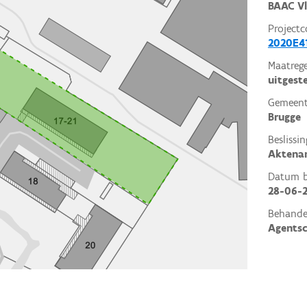
BAAC V
Projectc
2020E4
Maatrege
uitgest
Gemeent
Brugge
Beslissin
Aktena
Datum be
28-06-
Behande
Agents