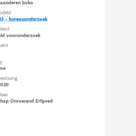
laanderen bvba
ode(s)
13 - bureauonderzoek
l(en)
eld vooronderzoek
e(n)
g
me
slissing
2020
laar
chap Onroerend Erfgoed