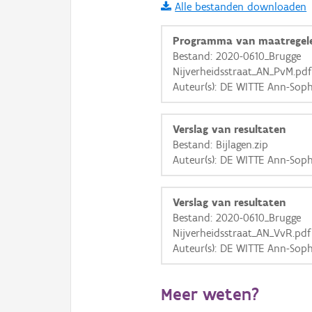
Alle bestanden downloaden
i
Programma van maatregel
Bestand: 2020-0610_Brugge
Nijverheidsstraat_AN_PvM.pdf
+
−
Auteur(s): DE WITTE Ann-Soph
Verslag van resultaten
Bestand: Bijlagen.zip
Auteur(s): DE WITTE Ann-Soph
Basis Lagen
Verslag van resultaten
OSM-Basiskaart
Bestand: 2020-0610_Brugge
Ortho
Nijverheidsstraat_AN_VvR.pdf
Auteur(s): DE WITTE Ann-Soph
GRB-Basiskaart
GRB-Basiskaart in grijsw
Meer weten?