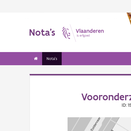
Nota's
Nota's
Vooronderz
ID: 