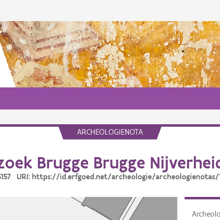
ARCHEOLOGIENOTA
oek Brugge Brugge Nijverheid
15157 URI: https://id.erfgoed.net/archeologie/archeologienotas/
Archeol