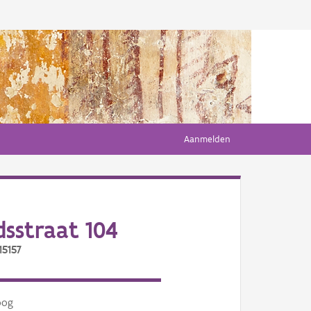
Aanmelden
sstraat 104
15157
oog