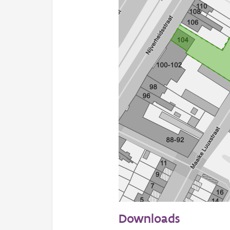
50 m
Downloads
Informatie Vlaanderen