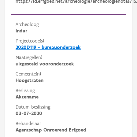
https://id.erfgoed.net/archeologie/archeologienotas/15
Archeoloog
Indar
Projectcode(s)
2020D119 - bureauonderzoek
Maatregel(en)
uitgesteld vooronderzoek
Gemeente(n)
Hoogstraten
Beslissing
Aktename
Datum beslissing
03-07-2020
Behandelaar
Agentschap Onroerend Erfgoed