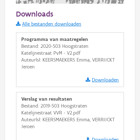
100 m
Downloads
Informatie Vlaanderen
Alle bestanden downloaden
i
Programma van maatregelen
Bestand: 2020-503 Hoogstraten
Katelijnestraat PvM - V2.pdf
+
−
Auteur(s): KEERSMAEKERS Emma, VERRIJCKT
Jeroen
Downloaden
Verslag van resultaten
Basis Lagen
Bestand: 2019-503 Hoogstraten
Katelijnestraat VVR - V2.pdf
OSM-Basiskaart
Auteur(s): KEERSMAEKERS Emma, VERRIJCKT
Ortho
Jeroen
GRB-Basiskaart
Downloaden