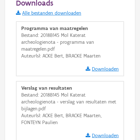
Downloads
Informatie Vlaanderen
Alle bestanden downloaden
i
Programma van maatregelen
Bestand: 2018B145 Mol Katerat
archeologienota - programma van
+
−
maatregelen.pdf
Auteur(s): ACKE Bert, BRACKE Maarten
Downloaden
Verslag van resultaten
Basis Lagen
Bestand: 2018B145 Mol Katerat
archeologienota - verslag van resultaten met
OSM-Basiskaart
bijlagen.pdf
Ortho
Auteur(s): ACKE Bert, BRACKE Maarten,
FONTEYN Paulien
GRB-Basiskaart
GRB-Basiskaart in grijswaarden
Downloaden