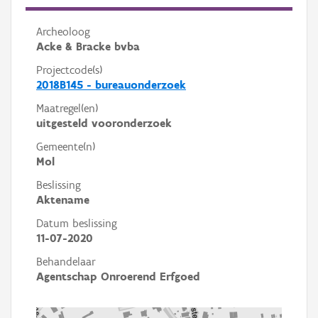
Archeoloog
Acke & Bracke bvba
Projectcode(s)
2018B145 - bureauonderzoek
Maatregel(en)
uitgesteld vooronderzoek
Gemeente(n)
Mol
Beslissing
Aktename
Datum beslissing
11-07-2020
Behandelaar
Agentschap Onroerend Erfgoed