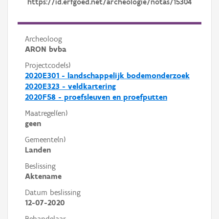
https://id.erfgoed.net/archeologie/notas/15304
Archeoloog
ARON bvba
Projectcode(s)
2020E301 - landschappelijk bodemonderzoek
2020E323 - veldkartering
2020F58 - proefsleuven en proefputten
Maatregel(en)
geen
Gemeente(n)
Landen
Beslissing
Aktename
Datum beslissing
12-07-2020
Behandelaar