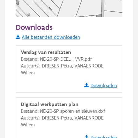
50 m
Downloads
Informatie Vlaanderen
Alle bestanden downloaden
i
Verslag van resultaten
Bestand: NE-20-SP DEEL I VVR.pdf
Auteur(s): DRIESEN Petra, VANAENRODE
+
−
Willem
Downloaden
Digitaal werkputten plan
Bestand: NE-20-SP sporen en sleuven.dxf
Basis Lagen
Auteur(s): DRIESEN Petra, VANAENRODE
Willem
OSM-Basiskaart
Ortho
Downloaden