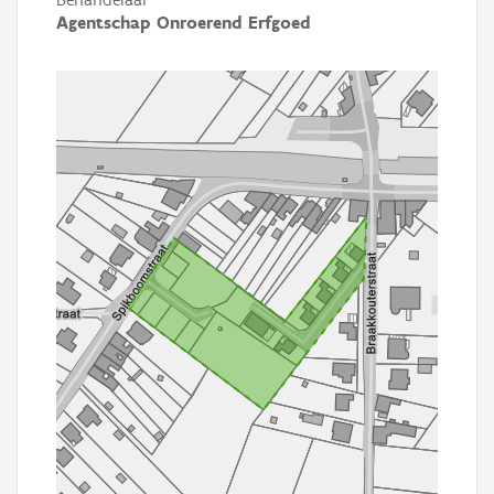
Agentschap Onroerend Erfgoed