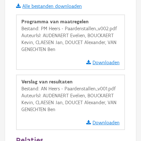
Alle bestanden downloaden
i
Programma van maatregelen
Bestand: PM Heers - Paardenstallen_v002.pdf
Auteur(s): AUDENAERT Evelien, BOUCKAERT
+
−
Kevin, CLAESEN Jan, DOUCET Alexander, VAN
GENECHTEN Ben
Downloaden
Verslag van resultaten
Basis Lagen
Bestand: AN Heers - Paardenstallen_v001.pdf
Auteur(s): AUDENAERT Evelien, BOUCKAERT
OSM-Basiskaart
Kevin, CLAESEN Jan, DOUCET Alexander, VAN
Ortho
GENECHTEN Ben
GRB-Basiskaart
Downloaden
GRB-Basiskaart in grijswaarden
Relaties