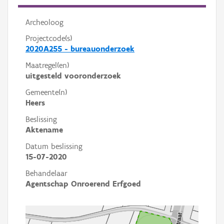
Archeoloog
Projectcode(s)
2020A255 - bureauonderzoek
Maatregel(en)
uitgesteld vooronderzoek
Gemeente(n)
Heers
Beslissing
Aktename
Datum beslissing
15-07-2020
Behandelaar
Agentschap Onroerend Erfgoed