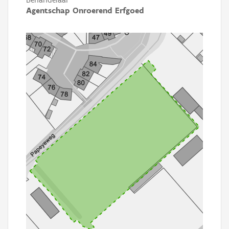
Agentschap Onroerend Erfgoed