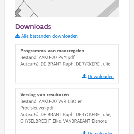
50 m
Downloads
Informatie Vlaanderen
Alle bestanden downloaden
i
Programma van maatregelen
Bestand: AAKU-20 PvM.pdf
Auteur(s): DE BRANT Raph, DERYCKERE Julie
+
−
Downloaden
Verslag van resultaten
Bestand: AAKU-20 VvR LBO en
Proefsleuven.pdf
Basis Lagen
Auteur(s): DE BRANT Raph, DERYCKERE Julie,
GHYSELBRECHT Elke, VANBRABANT Elenora
OSM-Basiskaart
Ortho
Downloaden