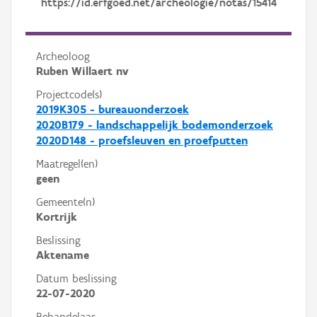
https://id.erfgoed.net/archeologie/notas/15414
Archeoloog
Ruben Willaert nv
Projectcode(s)
2019K305 - bureauonderzoek
2020B179 - landschappelijk bodemonderzoek
2020D148 - proefsleuven en proefputten
Maatregel(en)
geen
Gemeente(n)
Kortrijk
Beslissing
Aktename
Datum beslissing
22-07-2020
Behandelaar