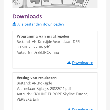
50 m
Downloads
Informatie Vlaanderen
Alle bestanden downloaden
i
Programma van maatregelen
Bestand: AN_Koksijde Veurnelaan_DEEL
3_PvM_23122016.pdf
+
−
Auteur(s): DYSELINCK Tina
Downloaden
Verslag van resultaten
Bestand: AN_Koksijde
Basis Lagen
Veurnelaan_Bijlages_23122016.pdf
Auteur(s): SKYLINE EUROPE Skyline Europe,
OSM-Basiskaart
VERBEKE Erik
Ortho
Downloaden