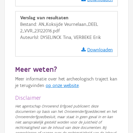
GRB-Basiskaart
GRB-Basiskaart in grijswaarden
Verslag van resultaten
Bestand: AN_Koksijde Veurnelaan_DEEL
2_VVR_23122016.pdf
Auteur(s): DYSELINCK Tina, VERBEKE Erik
Downloaden
Meer weten?
Meer informatie over het archeologisch traject kan
je terugvinden
op onze website
.
Disclaimer
Het agentschap Onroerend Erfgoed publiceert deze
documenten op basis van het Onroerenderfgoeddecreet en het
Onroerenderfgoedbesluit, maar staat in geen geval in en kan
niet aansprakelijk gesteld worden voor de juistheid of
rechtmatigheid van de inhoud van deze documenten. Bij
opmerkingen of vragen over de rechtmatigheid van de inhoud