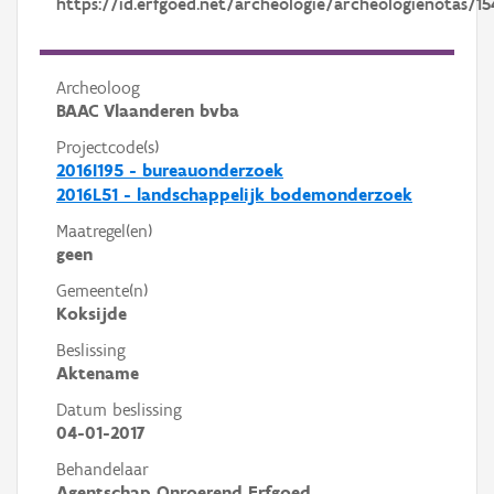
https://id.erfgoed.net/archeologie/archeologienotas/15
Archeoloog
BAAC Vlaanderen bvba
Projectcode(s)
2016I195 - bureauonderzoek
2016L51 - landschappelijk bodemonderzoek
Maatregel(en)
geen
Gemeente(n)
Koksijde
Beslissing
Aktename
Datum beslissing
04-01-2017
Behandelaar
Agentschap Onroerend Erfgoed