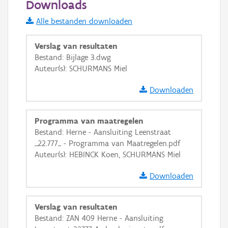
Downloads
Informatie Vlaanderen
Alle bestanden downloaden
i
Verslag van resultaten
Bestand: Bijlage 3.dwg
Auteur(s): SCHURMANS Miel
+
−
Downloaden
Programma van maatregelen
Bestand: Herne - Aansluiting Leenstraat
_22.777_ - Programma van Maatregelen.pdf
Basis Lagen
Auteur(s): HEBINCK Koen, SCHURMANS Miel
OSM-Basiskaart
Downloaden
Ortho
GRB-Basiskaart
Verslag van resultaten
Bestand: ZAN 409 Herne - Aansluiting
GRB-Basiskaart in grijswaarden