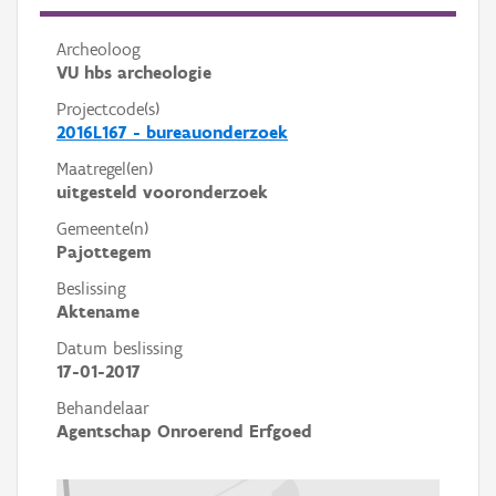
Archeoloog
VU hbs archeologie
Projectcode(s)
2016L167 - bureauonderzoek
Maatregel(en)
uitgesteld vooronderzoek
Gemeente(n)
Pajottegem
Beslissing
Aktename
Datum beslissing
17-01-2017
Behandelaar
Agentschap Onroerend Erfgoed