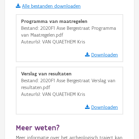
Alle bestanden downloaden
i
Programma van maatregelen
Bestand: 2020F1 Asse Bergestraat Programma
van Maatregelen.pdf
+
−
Auteur(s): VAN QUAETHEM Kris
Downloaden
Verslag van resultaten
Bestand: 2020F1 Asse Bergestraat Verslag van
Basis Lagen
resultaten.pdf
Auteur(s): VAN QUAETHEM Kris
OSM-Basiskaart
Ortho
Downloaden
GRB-Basiskaart
Meer weten?
GRB-Basiskaart in grijswaarden
Meer informatie over het archeologisch traject kan