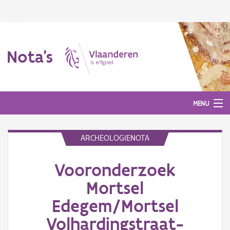
Nota's
MENU
ARCHEOLOGIENOTA
Nota's
Vooronderzoek
Aanmelden
Mortsel
Edegem/Mortsel
Volhardingstraat-