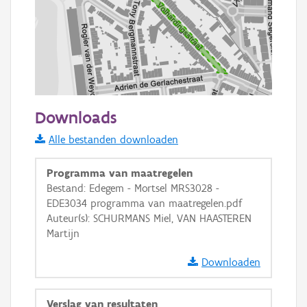
100 m
Downloads
Informatie Vlaanderen
Alle bestanden downloaden
i
Programma van maatregelen
Bestand: Edegem - Mortsel MRS3028 -
EDE3034 programma van maatregelen.pdf
+
−
Auteur(s): SCHURMANS Miel, VAN HAASTEREN
Martijn
Downloaden
Verslag van resultaten