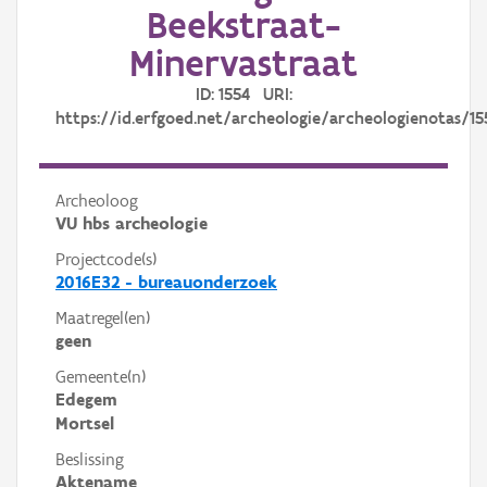
Beekstraat-
Minervastraat
ID: 1554 URI:
https://id.erfgoed.net/archeologie/archeologienotas/15
Archeoloog
VU hbs archeologie
Projectcode(s)
2016E32 - bureauonderzoek
Maatregel(en)
geen
Gemeente(n)
Edegem
Mortsel
Beslissing
Aktename