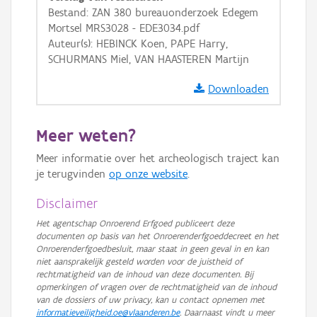
Basis Lagen
Bestand: ZAN 380 bureauonderzoek Edegem
Mortsel MRS3028 - EDE3034.pdf
OSM-Basiskaart
Auteur(s): HEBINCK Koen, PAPE Harry,
Ortho
SCHURMANS Miel, VAN HAASTEREN Martijn
GRB-Basiskaart
Downloaden
GRB-Basiskaart in grijswaarden
Meer weten?
Meer informatie over het archeologisch traject kan
je terugvinden
op onze website
.
Disclaimer
Het agentschap Onroerend Erfgoed publiceert deze
documenten op basis van het Onroerenderfgoeddecreet en het
Onroerenderfgoedbesluit, maar staat in geen geval in en kan
niet aansprakelijk gesteld worden voor de juistheid of
rechtmatigheid van de inhoud van deze documenten. Bij
opmerkingen of vragen over de rechtmatigheid van de inhoud
van de dossiers of uw privacy, kan u contact opnemen met
informatieveiligheid.oe@vlaanderen.be
. Daarnaast vindt u meer