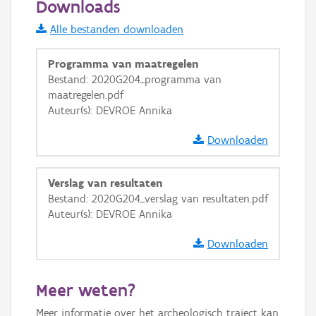
Downloads
Informatie Vlaanderen
Alle bestanden downloaden
i
Programma van maatregelen
Bestand: 2020G204_programma van
maatregelen.pdf
+
−
Auteur(s): DEVROE Annika
Downloaden
Verslag van resultaten
Bestand: 2020G204_verslag van resultaten.pdf
Basis Lagen
Auteur(s): DEVROE Annika
OSM-Basiskaart
Downloaden
Ortho
GRB-Basiskaart
Meer weten?
GRB-Basiskaart in grijswaarden
Meer informatie over het archeologisch traject kan