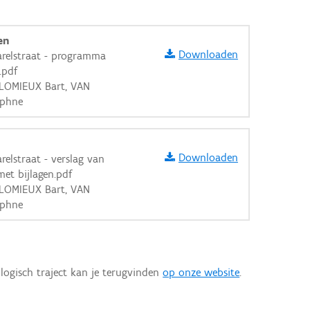
en
Downloaden
arelstraat - programma
.pdf
OLOMIEUX Bart, VAN
aphne
Downloaden
elstraat - verslag van
et bijlagen.pdf
OLOMIEUX Bart, VAN
aphne
logisch traject kan je terugvinden
op onze website
.
aarden