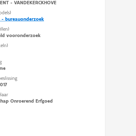
ENT - VANDEKERCKHOVE
ode(s)
 - bureauonderzoek
l(en)
eld vooronderzoek
e(n)
g
me
slissing
017
laar
chap Onroerend Erfgoed