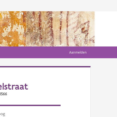
Aanmelden
lstraat
1566
oog