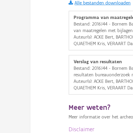
Alle bestanden downloaden
i
Programma van maatregel
Bestand: 2016J44 - Bornem B
van maatregelen met bijlagen
+
−
Auteur(s): ACKE Bert, BARTH
QUAETHEM Kris, VERAART D
Verslag van resultaten
Bestand: 2016J44 - Bornem Bar
resultaten bureauonderzoek m
Basis Lagen
Auteur(s): ACKE Bert, BARTH
QUAETHEM Kris, VERAART D
OSM-Basiskaart
Ortho
Meer weten?
GRB-Basiskaart
Meer informatie over het archeo
GRB-Basiskaart in grijsw
Disclaimer