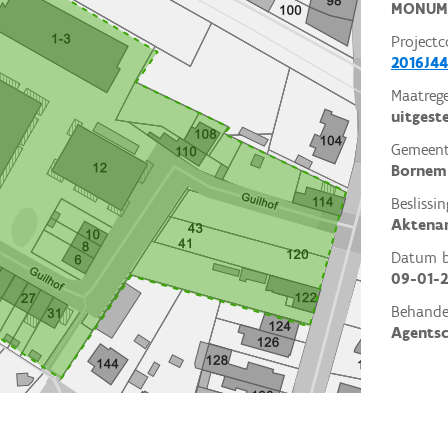
MONUM
Projectc
2016J44
Maatrege
uitgest
Gemeent
Bornem
Beslissin
Aktena
Datum be
09-01-2
Behande
Agents