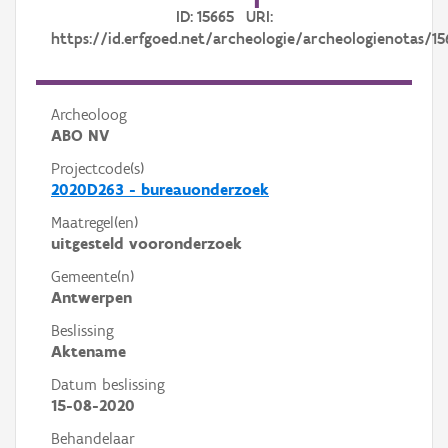
ID: 15665 URI:
https://id.erfgoed.net/archeologie/archeologienotas/15
Archeoloog
ABO NV
Projectcode(s)
2020D263 - bureauonderzoek
Maatregel(en)
uitgesteld vooronderzoek
Gemeente(n)
Antwerpen
Beslissing
Aktename
Datum beslissing
15-08-2020
Behandelaar