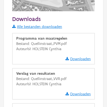
200 m
Downloads
Informatie Vlaanderen
Alle bestanden downloaden
i
Programma van maatregelen
Bestand: Quellinstraat_PVM.pdf
Auteur(s): HOLSTEIN Cynthia
+
−
Downloaden
Verslag van resultaten
Bestand: Quellinstraat_VVR.pdf
Auteur(s): HOLSTEIN Cynthia
Basis Lagen
Downloaden
OSM-Basiskaart
Ortho