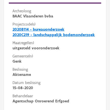
Archeoloog
BAAC Vlaanderen bvba
Projectcode(s)
2020B114 - bureauonderzoek
2020C219 - landschappelijk bodemonderzoek
Maatregel(en)
uitgesteld vooronderzoek
Gemeente(n)
Genk
Beslissing
Aktename
Datum beslissing
15-08-2020
Behandelaar
Agentschap Onroerend Erfgoed