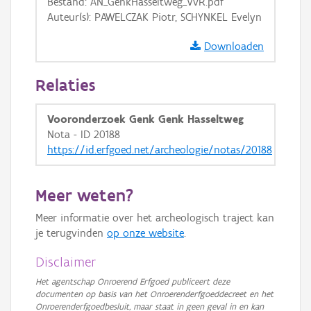
Bestand: AN_GenkHasseltweg_VvR.pdf
GRB-Basiskaart in grijswaarden
Auteur(s): PAWELCZAK Piotr, SCHYNKEL Evelyn
Downloaden
Relaties
Vooronderzoek Genk Genk Hasseltweg
Nota - ID 20188
https://id.erfgoed.net/archeologie/notas/20188
Meer weten?
Meer informatie over het archeologisch traject kan
je terugvinden
op onze website
.
Disclaimer
Het agentschap Onroerend Erfgoed publiceert deze
documenten op basis van het Onroerenderfgoeddecreet en het
Onroerenderfgoedbesluit, maar staat in geen geval in en kan