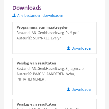
50 m
Downloads
Informatie Vlaanderen
Alle bestanden downloaden
i
Programma van maatregelen
Bestand: AN_GenkHasseltweg_PvM.pdf
Auteur(s): SCHYNKEL Evelyn
+
−
Downloaden
Verslag van resultaten
Bestand: AN_GenkHasseltweg_Bijlagen.zip
Auteur(s): BAAC VLAANDEREN bvba,
Basis Lagen
INITIATIEFNEMER .
OSM-Basiskaart
Downloaden
Ortho
GRB-Basiskaart
Verslag van resultaten