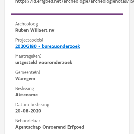
https://id.erfgoed.net/archeologie/archeologienotas/15
Archeoloog
Ruben Willaert nv
Projectcode(s)
2020G180 - bureauonderzoek
Maatregel(en)
uitgesteld vooronderzoek
Gemeente(n)
Waregem
Beslissing
Aktename
Datum beslissing
20-08-2020
Behandelaar
Agentschap Onroerend Erfgoed