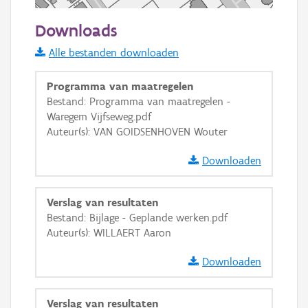
50 m
Downloads
Informatie Vlaanderen
Alle bestanden downloaden
i
Programma van maatregelen
Bestand: Programma van maatregelen -
Waregem Vijfseweg.pdf
+
−
Auteur(s): VAN GOIDSENHOVEN Wouter
Downloaden
Verslag van resultaten
Bestand: Bijlage - Geplande werken.pdf
Basis Lagen
Auteur(s): WILLAERT Aaron
OSM-Basiskaart
Downloaden
Ortho
GRB-Basiskaart
Verslag van resultaten