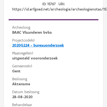
ID: 15767 URI:
https://id.erfgoed.net/archeologie/archeologienotas/15
Archeoloog
BAAC Vlaanderen bvba
Projectcode(s)
2020G224 - bureauonderzoek
Maatregel(en)
uitgesteld vooronderzoek
Gemeente(n)
Gent
Beslissing
Aktename
Datum beslissing
28-08-2020
Behandelaar