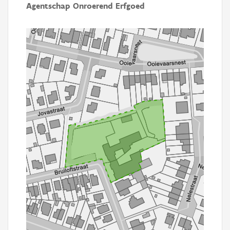
Agentschap Onroerend Erfgoed