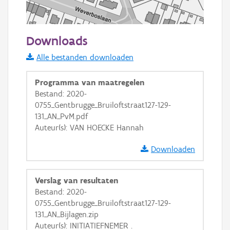
50 m
Downloads
Informatie Vlaanderen
Alle bestanden downloaden
i
Programma van maatregelen
Bestand: 2020-
0755_Gentbrugge_Bruiloftstraat127-129-
+
−
131_AN_PvM.pdf
Auteur(s): VAN HOECKE Hannah
Downloaden
Verslag van resultaten
Basis Lagen
Bestand: 2020-
0755_Gentbrugge_Bruiloftstraat127-129-
OSM-Basiskaart
131_AN_Bijlagen.zip
Ortho
Auteur(s): INITIATIEFNEMER .