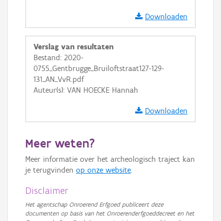
GRB-Basiskaart
Downloaden
GRB-Basiskaart in grijswaarden
Verslag van resultaten
Bestand: 2020-
0755_Gentbrugge_Bruiloftstraat127-129-
131_AN_VvR.pdf
Auteur(s): VAN HOECKE Hannah
Downloaden
Meer weten?
Meer informatie over het archeologisch traject kan
je terugvinden
op onze website
.
Disclaimer
Het agentschap Onroerend Erfgoed publiceert deze
documenten op basis van het Onroerenderfgoeddecreet en het