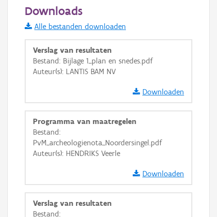
50 m
Downloads
Informatie Vlaanderen
Alle bestanden downloaden
i
Verslag van resultaten
Bestand: Bijlage 1_plan en snedes.pdf
Auteur(s): LANTIS BAM NV
+
−
Downloaden
Programma van maatregelen
Bestand:
PvM_archeologienota_Noordersingel.pdf
Basis Lagen
Auteur(s): HENDRIKS Veerle
OSM-Basiskaart
Downloaden
Ortho
GRB-Basiskaart
Verslag van resultaten
Bestand:
GRB-Basiskaart in grijswaarden