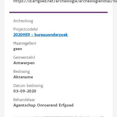
https://id.erfgoed.net/archeologie/archeologienotas/15
Archeoloog
Projectcode(s)
2020H59 - bureauonderzoek
Maatregel(en)
geen
Gemeente(n)
Antwerpen
Beslissing
Aktename
Datum beslissing
03-09-2020
Behandelaar
Agentschap Onroerend Erfgoed