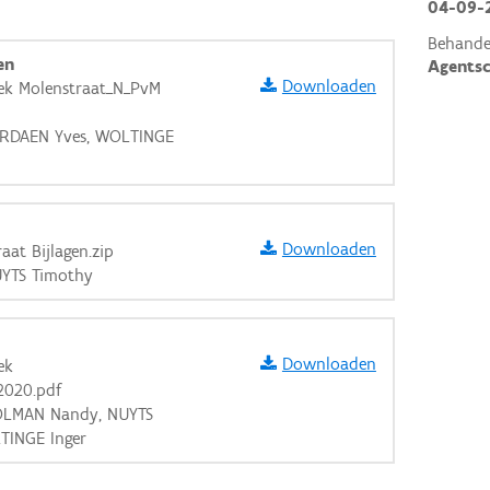
04-09-
Behande
en
Agents
Downloaden
ek Molenstraat_N_PvM
PERDAEN Yves, WOLTINGE
Downloaden
aat Bijlagen.zip
UYTS Timothy
Downloaden
ek
2020.pdf
DOLMAN Nandy, NUYTS
aarden
TINGE Inger