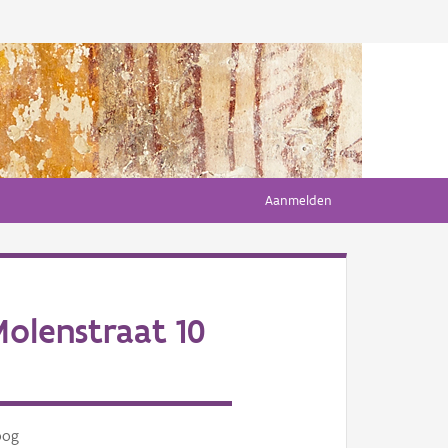
Aanmelden
olenstraat 10
oog