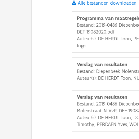
Alle bestanden downloaden
i
Programma van maatregel
Bestand: 2019-0486 Diepenbe
DEF 19082020.pdf
+
−
Auteur(s): DE HERDT Toon, 
Inger
Verslag van resultaten
Bestand: Diepenbeek Molenstr
Auteur(s): DE HERDT Toon, N
Basis Lagen
OSM-Basiskaart
Verslag van resultaten
Ortho
Bestand: 2019-0486 Diepenbe
Molenstraat_N_VvR_DEF 1908
GRB-Basiskaart
Auteur(s): DE HERDT Toon, 
GRB-Basiskaart in grijsw
Timothy, PERDAEN Yves, WOL