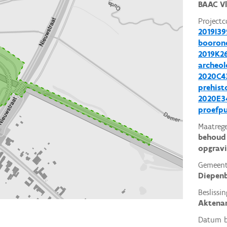
BAAC V
Projectc
2019I39
booron
2019K2
archeol
2020C43
prehist
2020E34
proefp
Maatrege
behoud 
opgrav
Gemeent
Diepen
Beslissin
Aktena
Datum be