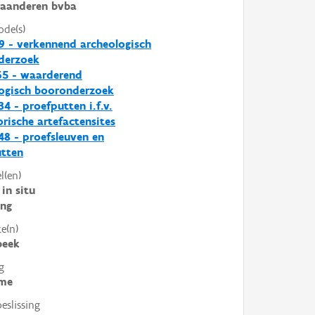
laanderen bvba
ode(s)
9 - verkennend archeologisch
derzoek
65 - waarderend
ogisch booronderzoek
4 - proefputten i.f.v.
orische artefactensites
8 - proefsleuven en
utten
l(en)
in situ
ing
e(n)
beek
g
me
slissing