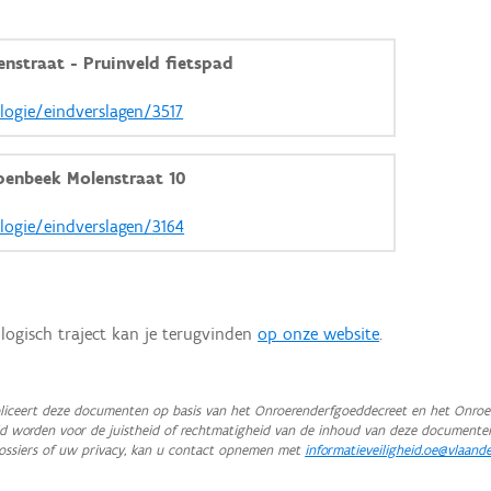
nstraat - Pruinveld fietspad
ologie/eindverslagen/3517
penbeek Molenstraat 10
ologie/eindverslagen/3164
logisch traject kan je terugvinden
op onze website
.
iceert deze documenten op basis van het Onroerenderfgoeddecreet en het Onroer
teld worden voor de juistheid of rechtmatigheid van de inhoud van deze documente
ossiers of uw privacy, kan u contact opnemen met
informatieveiligheid.oe@vlaand