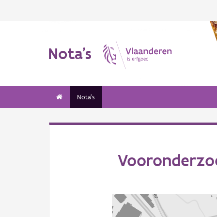
Nota's
Nota's
Vooronderzoe