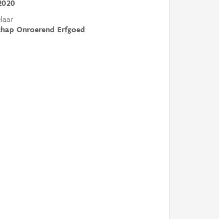
2020
laar
chap Onroerend Erfgoed