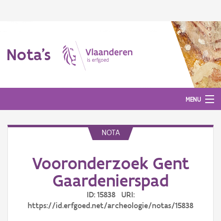
Nota's
MENU
NOTA
Nota's
Vooronderzoek Gent
Aanmelden
Gaardenierspad
ID: 15838 URI:
https://id.erfgoed.net/archeologie/notas/15838