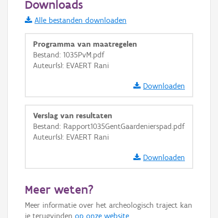
Downloads
Informatie Vlaanderen
Alle bestanden downloaden
i
Programma van maatregelen
Bestand: 1035PvM.pdf
Auteur(s): EVAERT Rani
+
−
Downloaden
Verslag van resultaten
Bestand: Rapport1035GentGaardenierspad.pdf
Auteur(s): EVAERT Rani
Basis Lagen
Downloaden
OSM-Basiskaart
Ortho
Meer weten?
GRB-Basiskaart
Meer informatie over het archeologisch traject kan
GRB-Basiskaart in grijswaarden
je terugvinden
op onze website
.