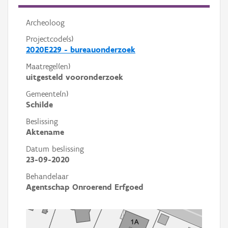
Archeoloog
Projectcode(s)
2020E229 - bureauonderzoek
Maatregel(en)
uitgesteld vooronderzoek
Gemeente(n)
Schilde
Beslissing
Aktename
Datum beslissing
23-09-2020
Behandelaar
Agentschap Onroerend Erfgoed