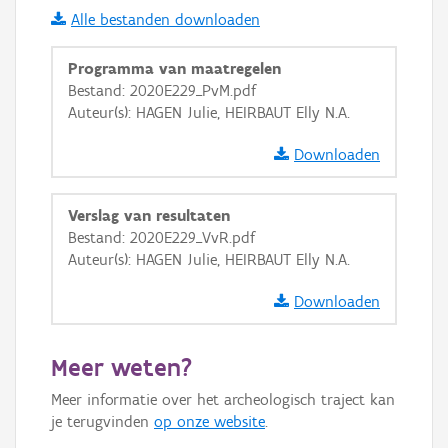
Alle bestanden downloaden
i
Programma van maatregelen
Bestand: 2020E229_PvM.pdf
Auteur(s): HAGEN Julie, HEIRBAUT Elly N.A.
+
−
Downloaden
Verslag van resultaten
Bestand: 2020E229_VvR.pdf
Auteur(s): HAGEN Julie, HEIRBAUT Elly N.A.
Basis Lagen
Downloaden
OSM-Basiskaart
Ortho
Meer weten?
GRB-Basiskaart
Meer informatie over het archeologisch traject kan
GRB-Basiskaart in grijswaarden
je terugvinden
op onze website
.