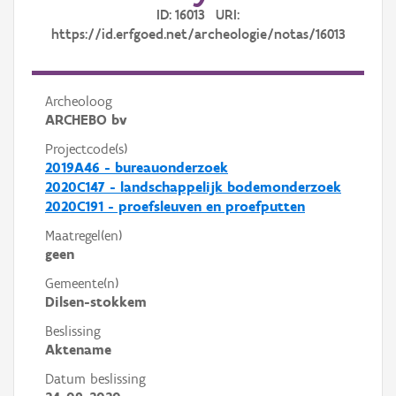
ID: 16013 URI:
https://id.erfgoed.net/archeologie/notas/16013
Archeoloog
ARCHEBO bv
Projectcode(s)
2019A46 - bureauonderzoek
2020C147 - landschappelijk bodemonderzoek
2020C191 - proefsleuven en proefputten
Maatregel(en)
geen
Gemeente(n)
Dilsen-stokkem
Beslissing
Aktename
Datum beslissing