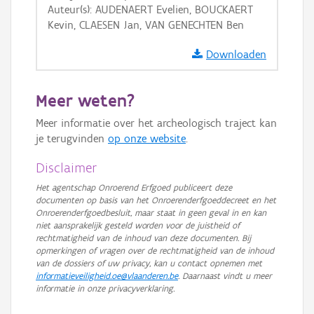
Auteur(s): AUDENAERT Evelien, BOUCKAERT
Ortho
Kevin, CLAESEN Jan, VAN GENECHTEN Ben
GRB-Basiskaart
Downloaden
GRB-Basiskaart in grijswaarden
Meer weten?
Meer informatie over het archeologisch traject kan
je terugvinden
op onze website
.
Disclaimer
Het agentschap Onroerend Erfgoed publiceert deze
documenten op basis van het Onroerenderfgoeddecreet en het
Onroerenderfgoedbesluit, maar staat in geen geval in en kan
niet aansprakelijk gesteld worden voor de juistheid of
rechtmatigheid van de inhoud van deze documenten. Bij
opmerkingen of vragen over de rechtmatigheid van de inhoud
van de dossiers of uw privacy, kan u contact opnemen met
informatieveiligheid.oe@vlaanderen.be
. Daarnaast vindt u meer
informatie in onze privacyverklaring.