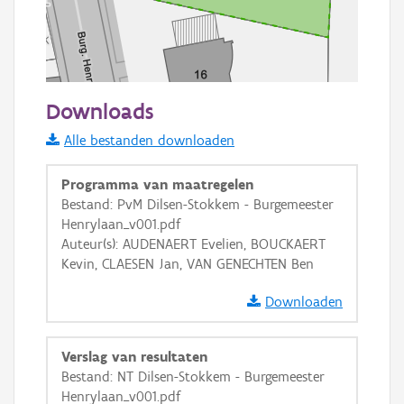
20 m
Downloads
Informatie Vlaanderen
Alle bestanden downloaden
i
Programma van maatregelen
Bestand: PvM Dilsen-Stokkem - Burgemeester
Henrylaan_v001.pdf
+
−
Auteur(s): AUDENAERT Evelien, BOUCKAERT
Kevin, CLAESEN Jan, VAN GENECHTEN Ben
Downloaden
Verslag van resultaten
Basis Lagen
Bestand: NT Dilsen-Stokkem - Burgemeester
Henrylaan_v001.pdf
OSM-Basiskaart