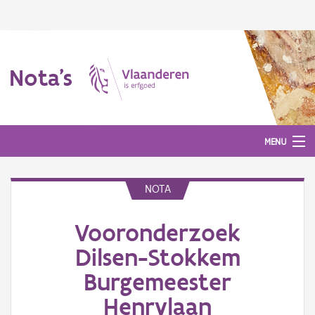
Nota's
MENU
NOTA
Nota's
Vooronderzoek
Aanmelden
Dilsen-Stokkem
Burgemeester
Henrylaan