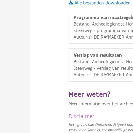
Alle bestanden downloaden
i
Programma van maatregel
Bestand: Archeologienota Her
Steenweg - programma van m
+
−
Auteur(s): DE RAYMAEKER Ann
Verslag van resultaten
Bestand: Archeologienota Her
Steenweg - verslag van result
Auteur(s): DE RAYMAEKER Ann
Basis Lagen
OSM-Basiskaart
Meer weten?
Ortho
Meer informatie over het archeo
GRB-Basiskaart
Disclaimer
GRB-Basiskaart in grijsw
Het agentschap Onroerend Erfgoed publ
geval in en kan niet aansprakelijk ges