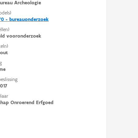
ureau Archeologie
ode(s)
70 - bureauonderzoek
l(en)
eld vooronderzoek
e(n)
hout
g
me
slissing
017
laar
chap Onroerend Erfgoed