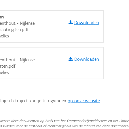
en
Downloaden
enthout - Nijlense
aatregelen.pdf
elies
Downloaden
enthout - Nijlense
aten.pdf
elies
logisch traject kan je terugvinden
op onze website
.
aarden
iceert deze documenten op basis van het Onroerenderfgoeddecreet en het Onroer
teld worden voor de juistheid of rechtmatigheid van de inhoud van deze documente