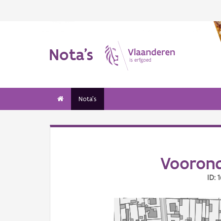
Nota's
Nota's
Voorond
ID: