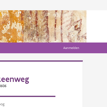
Aanmelden
steenweg
1606
oog