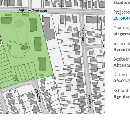
Studieb
Projectc
2016K4
Maatrege
uitgest
Gemeent
Herent
Beslissin
Aktena
Datum be
09-01-2
Behande
Agents