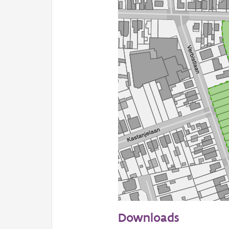
50 m
Downloads
Informatie Vlaanderen