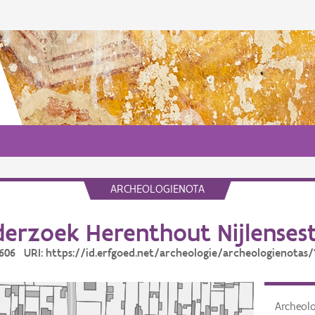
ARCHEOLOGIENOTA
erzoek Herenthout Nijlense
 1606 URI: https://id.erfgoed.net/archeologie/archeologienotas/
Archeol