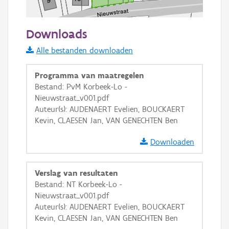
50 m
Downloads
Informatie Vlaanderen
Alle bestanden downloaden
i
Programma van maatregelen
Bestand: PvM Korbeek-Lo -
Nieuwstraat_v001.pdf
+
−
Auteur(s): AUDENAERT Evelien, BOUCKAERT
Kevin, CLAESEN Jan, VAN GENECHTEN Ben
Downloaden
Verslag van resultaten
Basis Lagen
Bestand: NT Korbeek-Lo -
Nieuwstraat_v001.pdf
OSM-Basiskaart
Auteur(s): AUDENAERT Evelien, BOUCKAERT
Ortho
Kevin, CLAESEN Jan, VAN GENECHTEN Ben