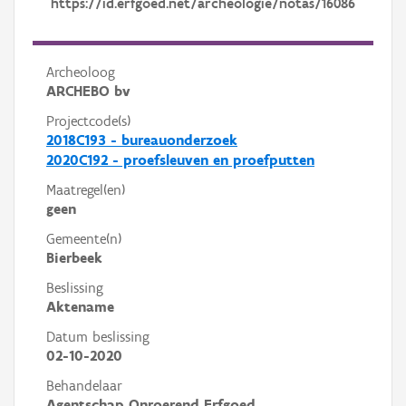
https://id.erfgoed.net/archeologie/notas/16086
Archeoloog
ARCHEBO bv
Projectcode(s)
2018C193 - bureauonderzoek
2020C192 - proefsleuven en proefputten
Maatregel(en)
geen
Gemeente(n)
Bierbeek
Beslissing
Aktename
Datum beslissing
02-10-2020
Behandelaar
Agentschap Onroerend Erfgoed