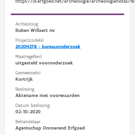
https://id.erfgoed.net/archeologie/archeologienotas/16
Archeoloog
Ruben Willaert nv
Projectcode(s)
2020H278 - bureauonderzoek
Maatregel(en)
uitgesteld vooronderzoek
Gemeente(n)
Kortrijk
Beslissing
Aktename met voorwaarden
Datum beslissing
02-10-2020
Behandelaar
Agentschap Onroerend Erfgoed