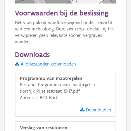
20 m
Voorwaarden bij de beslissing
Informatie Vlaanderen
Het vloerpakket wordt verwijderd onder toezicht 
van een archeoloog. Deze ziet erop toe dat bij het 
i
verwijderen geen relevante sporen vergraven 
worden.
+
−
Downloads
Alle bestanden downloaden
Programma van maatregelen
Bestand: Programma van maatregelen -
Kortrijk Rijselsestraat 15-17.pdf
Basis Lagen
Auteur(s): BOT Bart
OSM-Basiskaart
Downloaden
Ortho
GRB-Basiskaart
Verslag van resultaten