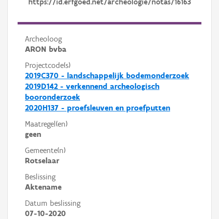
https://id.erfgoed.net/archeologie/notas/16163
Archeoloog
ARON bvba
Projectcode(s)
2019C370 - landschappelijk bodemonderzoek
2019D142 - verkennend archeologisch
booronderzoek
2020H137 - proefsleuven en proefputten
Maatregel(en)
geen
Gemeente(n)
Rotselaar
Beslissing
Aktename
Datum beslissing
07-10-2020