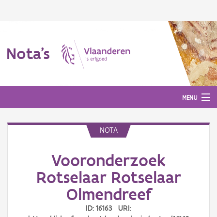
Nota's
MENU
NOTA
Nota's
Vooronderzoek
Aanmelden
Rotselaar Rotselaar
Olmendreef
ID: 16163 URI: