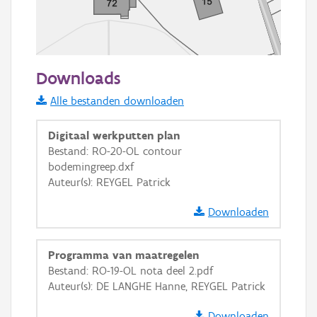
50 m
Downloads
Informatie Vlaanderen
Alle bestanden downloaden
i
Digitaal werkputten plan
Bestand: RO-20-OL contour
bodemingreep.dxf
+
−
Auteur(s): REYGEL Patrick
Downloaden
Programma van maatregelen
Bestand: RO-19-OL nota deel 2.pdf
Basis Lagen
Auteur(s): DE LANGHE Hanne, REYGEL Patrick
OSM-Basiskaart
Downloaden